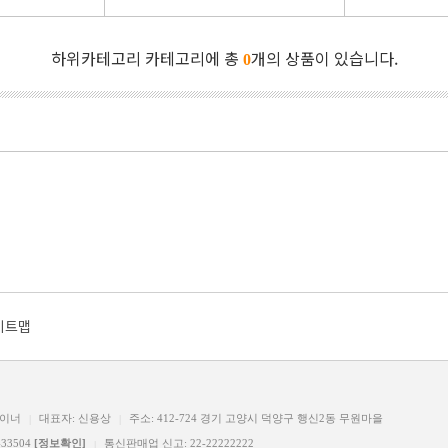
하위카테고리 카테고리에 총
개의 상품이 있습니다.
0
이트맵
자이너
대표자: 신용상
주소: 412-724 경기 고양시 덕양구 행신2동 무원마을
|
|
33504
[정보확인]
통신판매업 신고: 22-22222222
|