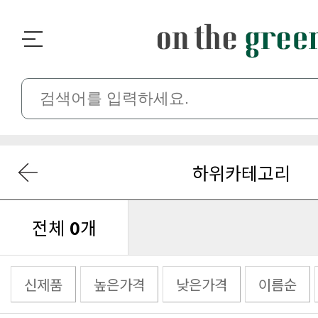
하위카테고리
전체
0
개
신제품
높은가격
낮은가격
이름순