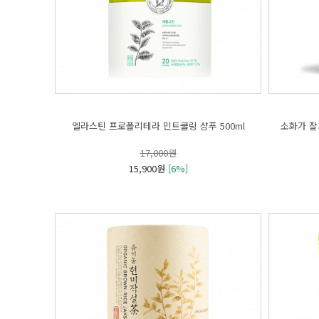
엘라스틴 프로폴리테라 민트쿨링 샴푸 500ml
소화가 잘되
17,000원
15,900원
[6%]