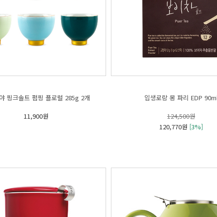
 핑크솔트 펌핑 플로럴 285g 2개
입생로랑 몽 파리 EDP 90m
11,900원
124,500원
120,770원
[3%]