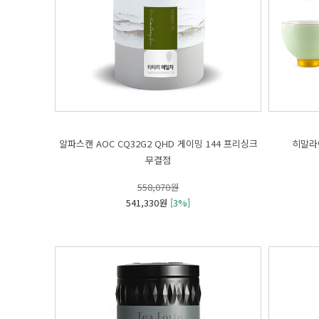
히말라야
무결점
558,070원
541,330원
[3%]