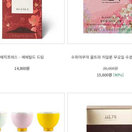
매직프레스 - 에메랄드 드림
수퍼아쿠아 울트라 히알론 무오일 수분앰
14,800원
26,000원
15,600원
[40%]