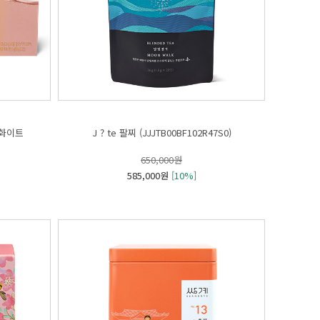
 화이트
J ? te 팔찌 (JJJTB00BF102R47S0)
650,000원
585,000원
[10%]