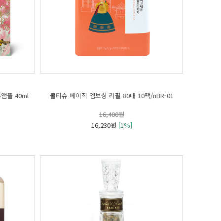
플 40ml
물티슈 베이직 엠보싱 리필 80매 10팩/nBR-01
16,400원
16,230원
[1%]